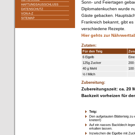
Sonn- und Feiertagen geba
HAFTUNGSAUSSCHLUSS
Diplomatenkuchen wurde nu
DATENSCHUTZ
VON A-Z
Gäste gebacken. Hauptsächl
SITEMAP
Frankreich bekannt, gibt es
verschiedene Rezepte.
Hier gehts zur Nährwertt
Zutaten:
Für den Teig
Zus
6 Eigelb
Eine
125g Zucker
200 
40 g Mehl
100
½ l Milch
Zubereitung:
Zubereitungszeit: ca. 20 
Backzeit vorheizen für de
Teig:
Den aufgetauten Blätterteig z
kneten!)
Auf ein nasses Backblech lege
erkalten lassen.
Inzwischen die Eigelbe mit Zu