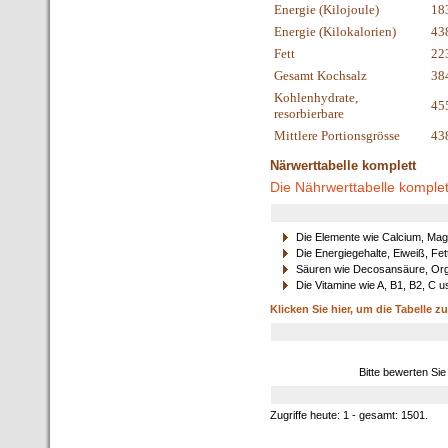
Energie (Kilojoule)
18
Energie (Kilokalorien)
43
Fett
22
Gesamt Kochsalz
38
Kohlenhydrate,
45
resorbierbare
Mittlere Portionsgrösse
43
Närwerttabelle komplett
Die Nährwerttabelle komplet
Die Elemente wie Calcium, Mag
Die Energiegehalte, Eiweiß, Fet
Säuren wie Decosansäure, Orga
Die Vitamine wie A, B1, B2, C u
Klicken Sie hier, um die Tabelle z
Bitte bewerten Sie
Zugriffe heute: 1 - gesamt: 1501.