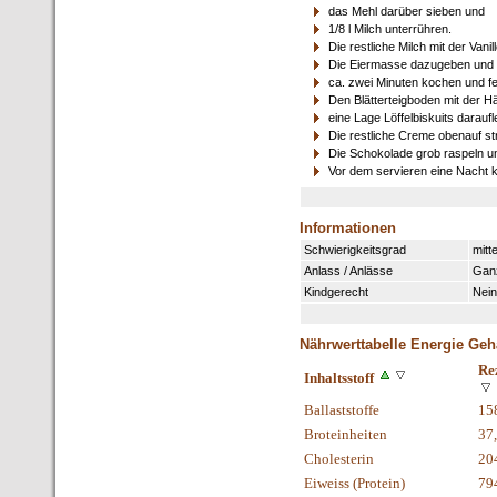
das Mehl darüber sieben und
1/8 l Milch unterrühren.
Die restliche Milch mit der Vani
Die Eiermasse dazugeben und n
ca. zwei Minuten kochen und f
Den Blätterteigboden mit der Hä
eine Lage Löffelbiskuits darauf
Die restliche Creme obenauf st
Die Schokolade grob raspeln un
Vor dem servieren eine Nacht kü
Informationen
Schwierigkeitsgrad
mitte
Anlass / Anlässe
Gan
Kindgerecht
Nein
Nährwerttabelle Energie Geh
Re
Inhaltsstoff
Ballaststoffe
15
Broteinheiten
37
Cholesterin
20
Eiweiss (Protein)
79