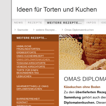
NEWS
REZEPTE
WEITERE REZEPTE...
INFOS
ID
Startseite
weitere Rezepte...
Omas Diplomatenkuchen
WEITERE REZEPTE...
HIMMLISCHE
FRÜHLINGSTORTEN
ERDBEERTORTE
OMAS KUCHENREZEPT
OMAS DIPLOMATENKUCHEN
TOSKANA KIRSCHTORTE
VENEDIG KIRSCHTORTE
TORTE FÜR EINEN
BESONDEREN TAG
LEBKUCHEN
OMAS DIPLOM
NÄHRWERTTABELLE OMAS
Käsekuchen ohne Boden
DIPLOMATENKUCHEN
Zu den
überlieferten Rez
Sammlung
gehört auch dies
BARRIEREFREIHEIT
Diplomatenkuchen.
Dieser
KONTAKT
IMPRESSUM