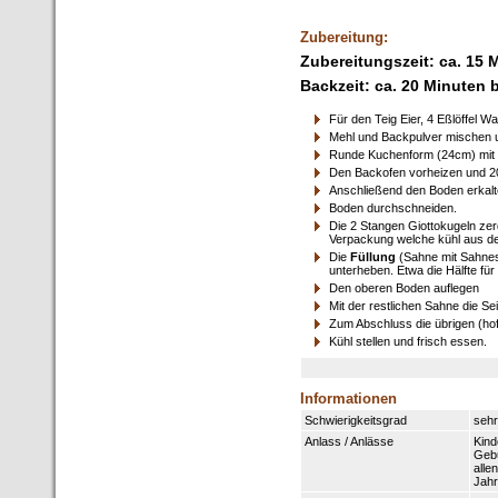
Zubereitung:
Zubereitungszeit: ca. 15 
Backzeit: ca. 20 Minuten 
Für den Teig Eier, 4 Eßlöffel 
Mehl und Backpulver mischen u
Runde Kuchenform (24cm) mit 
Den Backofen vorheizen und 2
Anschließend den Boden erkalt
Boden durchschneiden.
Die 2 Stangen Giottokugeln zer
Verpackung welche kühl aus 
Die
Füllung
(Sahne mit Sahnest
unterheben. Etwa die Hälfte für
Den oberen Boden auflegen
Mit der
restlichen
Sahne die Se
Zum Abschluss die übrigen (hoff
Kühl stellen und frisch essen.
Informationen
Schwierigkeitsgrad
sehr
Anlass / Anlässe
Kind
Gebu
alle
Jahr