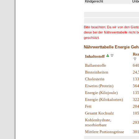
Kindgerecht
Unbe
Bitte beachten: Da wir von den Giot
diese bei der Nährwerttabelle nicht 
geschützt.
Nährwerttabelle Energie Geh
Rez
Inhaltsstoff
Ballaststoffe
64
Broteinheiten
24,
Cholesterin
13
Eiweiss (Protein)
56
Energie (Kilojoule)
135
Energie (Kilokalorien)
322
Fett
20
Gesamt Kochsalz
105
Kohlenhydrate,
29
resorbierbare
Mittlere Portionsgrösse
30