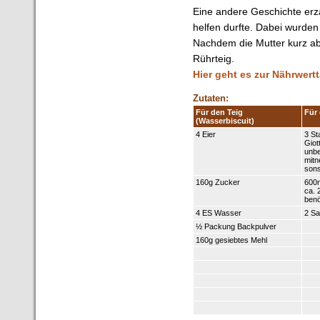
Eine andere Geschichte erzä
helfen durfte. Dabei wurde
Nachdem die Mutter kurz abg
Rührteig.
Hier geht es zur Nährwertt
Zutaten:
Für den Teig
Für 
(Wasserbiscuit)
4 Eier
3 St
Giot
unbe
mit
sons
160g Zucker
600
ca. 
benö
4 ES Wasser
2 Sa
½ Packung Backpulver
160g gesiebtes Mehl