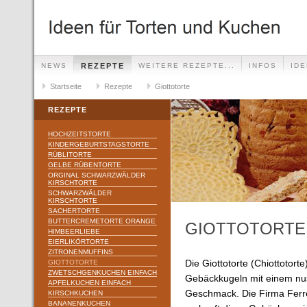
NEWS
REZEPTE
WEITERE REZEPTE...
INFOS
ID
Startseite
Rezepte
Giottotorte
REZEPTE
HOCHZEITSTORTE
KINDERGEBURTSTAGSTORTE
RÜBLITORTE
GELBE RÜBENTORTE
ORGINAL SCHWARZWÄLDER
KIRSCHTORTE
SCHWARZWÄLDER
KIRSCHTORTE
SACHERTORTE
BUTTERCREMETORTE ORANGE
GIOTTOTORTE
HIMBEERLIEBE
EIERLIKÖRTORTE
ZITRONENMUFFINS
GIOTTOTORTE
Die Giottotorte (Chiottotorte
ZWETSCHGENKUCHEN EINFACH
Gebäckkugeln mit einem nus
APFELKUCHEN EINFACH
Geschmack. Die Firma Ferr
KIRSCHKUCHEN
BANANENKUCHEN