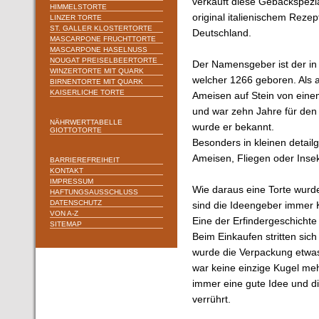
verkauft diese Gebäckspezia
HIMMELSTORTE
original italienischem Rezep
LINZER TORTE
ST. GALLER KLOSTERTORTE
Deutschland.
MASCARPONE FRUCHTTORTE
MASCARPONE HASELNUSS
NOUGAT PREISELBEERTORTE
Der Namensgeber ist der in
WINZERTORTE MIT QUARK
welcher 1266 geboren. Als 
BIRNENTORTE MIT QUARK
KAISERLICHE TORTE
Ameisen auf Stein von eine
und war zehn Jahre für den V
NÄHRWERTTABELLE
wurde er bekannt.
GIOTTOTORTE
Besonders in kleinen detai
Ameisen, Fliegen oder Insekt
BARRIEREFREIHEIT
KONTAKT
IMPRESSUM
Wie daraus eine Torte wurde
HAFTUNGSAUSSCHLUSS
DATENSCHUTZ
sind die Ideengeber immer K
VON A-Z
Eine der Erfindergeschichte 
SITEMAP
Beim Einkaufen stritten sich
wurde die Verpackung etwas 
war keine einzige Kugel meh
immer eine gute Idee und d
verrührt.