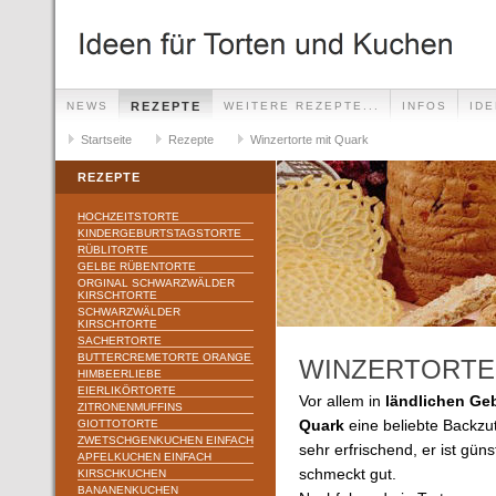
NEWS
REZEPTE
WEITERE REZEPTE...
INFOS
ID
Startseite
Rezepte
Winzertorte mit Quark
REZEPTE
HOCHZEITSTORTE
KINDERGEBURTSTAGSTORTE
RÜBLITORTE
GELBE RÜBENTORTE
ORGINAL SCHWARZWÄLDER
KIRSCHTORTE
SCHWARZWÄLDER
KIRSCHTORTE
SACHERTORTE
BUTTERCREMETORTE ORANGE
WINZERTORTE
HIMBEERLIEBE
EIERLIKÖRTORTE
Vor allem in
ländlichen Geb
ZITRONENMUFFINS
GIOTTOTORTE
Quark
eine beliebte Backzut
ZWETSCHGENKUCHEN EINFACH
sehr erfrischend, er ist güns
APFELKUCHEN EINFACH
schmeckt gut.
KIRSCHKUCHEN
BANANENKUCHEN