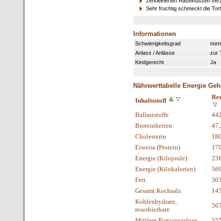
zerkleinerten Haselnüssen ver
Sehr fruchtig schmeckt die Tort
Informationen
Schwierigkeitsgrad
norm
Anlass / Anlässe
zur 
Kindgerecht
Ja
Nährwerttabelle Energie Geh
Rez
Inhaltsstoff
Ballaststoffe
44
Broteinheiten
47,
Cholesterin
18
Eiweiss (Protein)
17
Energie (Kilojoule)
23
Energie (Kilokalorien)
56
Fett
30
Gesamt Kochsalz
145
Kohlenhydrate,
56
resorbierbare
Mittlere Portionsgrösse
55