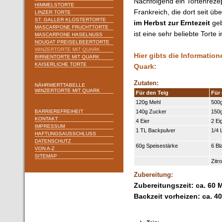
Nachfolgend ein Tortenreze
HIMMELSTORTE
Frankreich, die dort seit üb
LINZER TORTE
ST. GALLER KLOSTERTORTE
im Herbst zur Erntezeit
geb
MASCARPONE FRUCHTTORTE
ist eine sehr beliebte Tort
MASCARPONE HASELNUSS
NOUGAT PREISELBEERTORTE
WINZERTORTE MIT QUARK
Hier gibts die Information
BIRNENTORTE MIT QUARK
KAISERLICHE TORTE
Quark:
Zutaten:
NÄHRWERTTABELLE
WINZERTORTE MIT QUARK
Für den Teig
Für 
120g Mehl
500
BARRIEREFREIHEIT
140g Zucker
150
KONTAKT
4 Eier
2 Ei
IMPRESSUM
1 TL Backpulver
1/4 
HAFTUNGSAUSSCHLUSS
DATENSCHUTZ
60g Speisestärke
6 Bl
VON A-Z
SITEMAP
Zitr
Zubereitung:
Zubereitungszeit: ca. 60 
Backzeit vorheizen: ca. 4