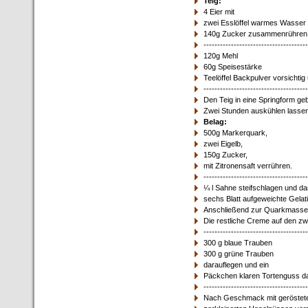
Teig:
4 Eier mit
zwei Esslöffel warmes Wasser
140g Zucker zusammenrühren
--------------------------------------
120g Mehl
60g Speisestärke
Teelöffel Backpulver vorsichti
--------------------------------------
Den Teig in eine Springform ge
Zwei Stunden auskühlen lassen
Belag:
500g Markerquark,
zwei Eigelb,
150g Zucker,
mit Zitronensaft verrühren.
--------------------------------------
¼ l Sahne steifschlagen und da
sechs Blatt aufgeweichte Gelat
Anschließend zur Quarkmasse g
Die restliche Creme auf den z
--------------------------------------
300 g blaue Trauben
300 g grüne Trauben
darauflegen und ein
Päckchen klaren Tortenguss da
--------------------------------------
Nach Geschmack mit geröstete