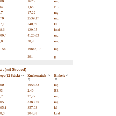
500
1625
mg
84
1,65
BE
,7
17,22
mg
470
2539,17
mg
7,1
540,59
kJ
8,6
129,05
kcal
00,4
4125,03
mg
,8
28,98
mg
8154
19846,17
mg
1
291
g
lt (mit Streusel)
ept (12 Stück)
Kuchenstück
Einheit
500
1958,33
mg
93
2,49
BE
,7
27,22
mg
605
3383,75
mg
95,1
857,93
kJ
8,6
204,88
kcal