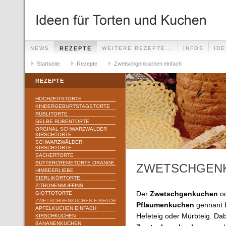
NEWS
REZEPTE
WEITERE REZEPTE...
INFOS
ID
Startseite
Rezepte
Zwetschgenkuchen einfach
REZEPTE
HOCHZEITSTORTE
KINDERGEBURTSTAGSTORTE
RÜBLITORTE
GELBE RÜBENTORTE
ORGINAL SCHWARZWÄLDER
KIRSCHTORTE
SCHWARZWÄLDER
KIRSCHTORTE
SACHERTORTE
BUTTERCREMETORTE ORANGE
ZWETSCHGENK
HIMBEERLIEBE
EIERLIKÖRTORTE
ZITRONENMUFFINS
GIOTTOTORTE
Der
Zwetschgenkuchen
od
ZWETSCHGENKUCHEN EINFACH
Pflaumenkuchen
gennant 
APFELKUCHEN EINFACH
Hefeteig oder Mürbteig. Dab
KIRSCHKUCHEN
BANANENKUCHEN