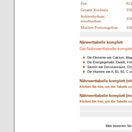
Fett
921
Gesamt Kochsalz
359
Kohlenhydrate,
35
resorbierbare
Mittlere Portionsgrösse
33
Närwerttabelle komplett
Die Nährwerttabelle komplet
Die Elemente wie Calcium, Mag
Die Energiegehalte, Eiweiß, Fet
Säuren wie Decosansäure, Orga
Die Vitamine wie A, B1, B2, C u
Nährwerttabelle komplett (oh
Klicken Sie hier, um die Tabelle z
Nährwerttabelle komplett (mi
Klicken Sie hier, um die Tabelle z
Bitte bewerten Sie