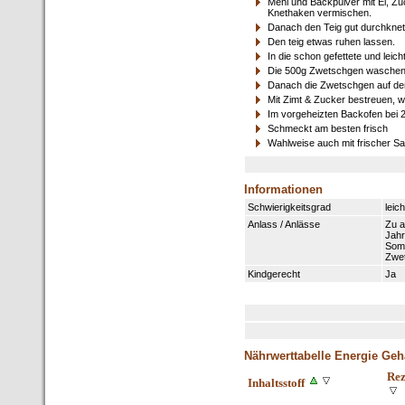
Mehl und Backpulver mit Ei, Zuc
Knethaken vermischen.
Danach den Teig gut durchkneten
Den teig etwas ruhen lassen.
In die schon gefettete und leic
Die 500g Zwetschgen waschen, 
Danach die Zwetschgen auf de
Mit Zimt & Zucker bestreuen, w
Im vorgeheizten Backofen bei 2
Schmeckt am besten frisch
Wahlweise auch mit frischer S
Informationen
Schwierigkeitsgrad
leich
Anlass / Anlässe
Zu a
Jahr
Somm
Zwe
Kindgerecht
Ja
Nährwerttabelle Energie Geha
Rez
Inhaltsstoff