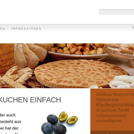
T
EEN
IMPRESSIONEN
Goldene Hochzeit
Ka
UCHEN EINFACH
Vollautomat
Kindergeburtsta
Torte
Kirschtorte
er auch
kaffeeautomaten
zuckerfiguren
besteht aus
ei hat der