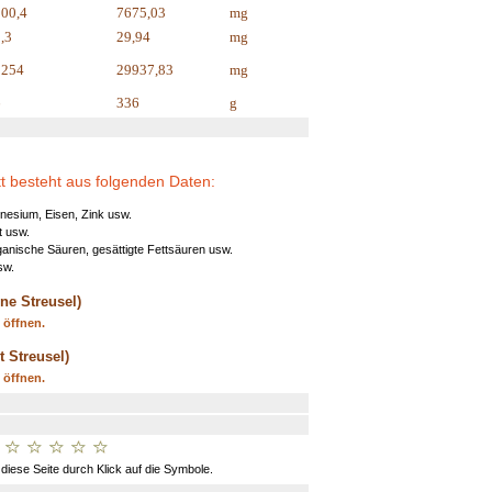
00,4
7675,03
mg
,3
29,94
mg
9254
29937,83
mg
6
336
g
t besteht aus folgenden Daten:
nesium, Eisen, Zink usw.
t usw.
nische Säuren, gesättigte Fettsäuren usw.
sw.
ne Streusel)
u öffnen.
t Streusel)
u öffnen.
 diese Seite durch Klick auf die Symbole.