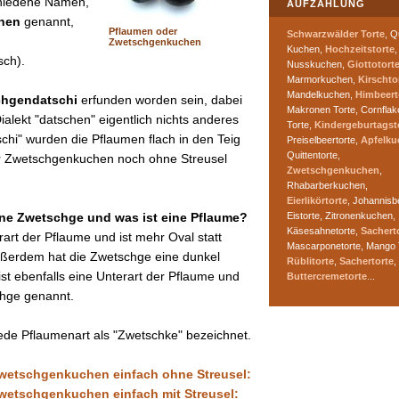
hiedene Namen,
AUFZÄHLUNG
hen
genannt,
Pflaumen oder
Schwarzwälder Torte
, Q
Zwetschgenkuchen
Kuchen,
Hochzeitstorte
,
sch).
Nusskuchen,
Giottotort
Marmorkuchen,
Kirschto
Mandelkuchen,
Himbeert
hgendatschi
erfunden worden sein, dabei
Makronen Torte, Cornflak
alekt "datschen" eigentlich nichts anderes
Torte,
Kindergeburtagst
tschi" wurden die Pflaumen flach in den Teig
Preiselbeertorte,
Apfelku
Quittentorte,
r Zwetschgenkuchen noch ohne Streusel
Zwetschgenkuchen
,
Rhabarberkuchen,
Eierlikörtorte
, Johannisb
Eistorte, Zitronenkuchen,
eine Zwetschge und was ist eine Pflaume?
Käsesahnetorte,
Sachert
rart der Pflaume und ist mehr Oval statt
Mascarponetorte, Mango 
Außerdem hat die Zwetschge eine dunkel
Rüblitorte
,
Sachertorte
,
ist ebenfalls eine Unterart der Pflaume und
Buttercremetorte
...
chge genannt.
 jede Pflaumenart als "Zwetschke" bezeichnet.
Zwetschgenkuchen einfach ohne Streusel:
Zwetschgenkuchen einfach mit Streusel: