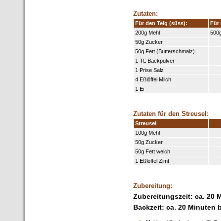
Zutaten:
Für den Teig (süss):
Für 
200g Mehl
500
50g Zucker
50g Fett (Butterschmalz)
1 TL Backpulver
1 Prise Salz
4 Eßlöffel Milch
1 Ei
Zutaten für den Streusel:
Streusel
100g Mehl
50g Zucker
50g Fett weich
1 Eßlöffel Zimt
Zubereitung:
Zubereitungszeit: ca. 20 
Backzeit: ca. 20 Minuten 