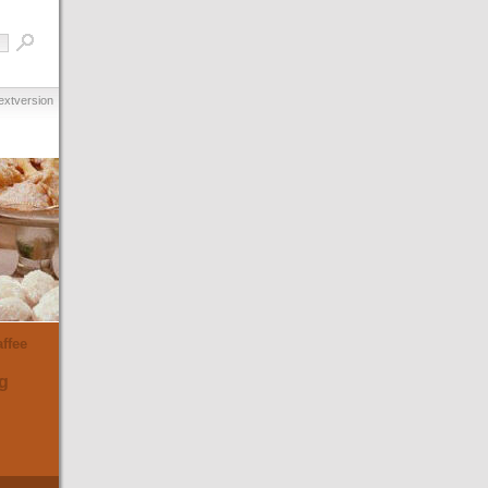
extversion
ffee
g