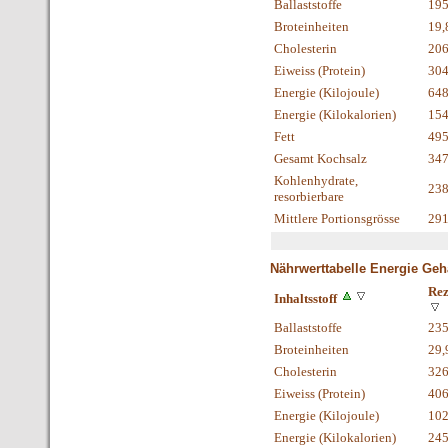
Ballaststoffe
19
Broteinheiten
19,
Cholesterin
206
Eiweiss (Protein)
30
Energie (Kilojoule)
648
Energie (Kilokalorien)
154
Fett
495
Gesamt Kochsalz
347
Kohlenhydrate,
23
resorbierbare
Mittlere Portionsgrösse
29
Nährwerttabelle Energie Geha
Rez
Inhaltsstoff
Ballaststoffe
23
Broteinheiten
29,
Cholesterin
326
Eiweiss (Protein)
40
Energie (Kilojoule)
102
Energie (Kilokalorien)
245