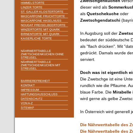
Zwetschgenkuchen
versc
HIMMELSTORTE
dieser wird als
Sommerkuc
LINZER TORTE
ST. GALLER KLOSTERTORTE
als
Quetschekuche
oder
MASCARPONE FRUCHTTORTE
Zwetschgendatschi
(bayri
MASCARPONE HASELNUSS
NOUGAT PREISELBEERTORTE
WINZERTORTE MIT QUARK
In Augsburg soll der
Zwetsc
BIRNENTORTE MIT QUARK
KAISERLICHE TORTE
bedeutet der süddeutsche Di
als "flach drücken". Mit "da
NÄHRWERTTABELLE
gedrückt. Damals wurde de
ZWETSCHGENKUCHEN OHNE
STREUSEL
serviert.
NÄHRWERTTABELLE
ZWETSCHGENKUCHEN MIT
STREUSEL
Doch was ist eigentlich 
Die Zwetschge ist eine Unte
BARRIEREFREIHEIT
rundlich wie die Pflaume. 
KONTAKT
IMPRESSUM
blaue Farbe. Die
Mirabelle
HAFTUNGSAUSSCHLUSS
wird gerne als gelbe Zwets
DATENSCHUTZ
VON A-Z
SITEMAP
In Österreich wird generell
Die Nährwerttabelle des 
Die Nährwerttabelle des 