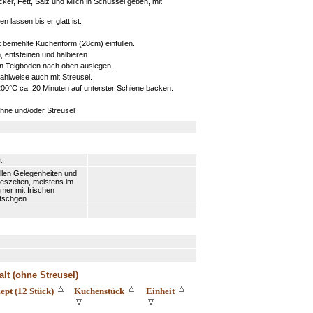
ker, Fett, Salz und Milch in Schüssel geben, mit
 lassen bis er glatt ist.
ht bemehlte Kuchenform (28cm) einfüllen.
entsteinen und halbieren.
n Teigboden nach oben auslegen.
ahlweise auch mit Streusel.
00°C ca. 20 Minuten auf unterster Schiene backen.
ahne und/oder Streusel
t
llen Gelegenheiten und
eszeiten, meistens im
er mit frischen
tschgen
lt (ohne Streusel)
ept (12 Stück)
Kuchenstück
Einheit