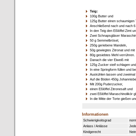
Teig:
100g Butter und
125g Butter einen schaumigen 
Anschließend nach und nach 6
In den Teig den Eßlöffel Zimt u
Zwei Schnapsgläser Maraschino
50 g Semmelbrösel,
250g geriebene Mandeln,
50g gewiegtes Zitronat und mit
80g gesiebtes Mehl verrühren.
Danach die vier Eiweiß mit
125g Zucker steif schlagen und
In eine Springform füllen und 
Auskühlen lassen und zweimal
Auf die Böden 450g Johannisbe
Mit 200g Puderzucker,
einen Eßlöffel Zitronesaft und
zwei Eßlöffel Maraschinolikör gl
In die Mitte der Torte gießen u
Informationen
Schwierigkeitsgrad
norm
Anlass / Anlässe
Jede
Kindgerecht
Nein