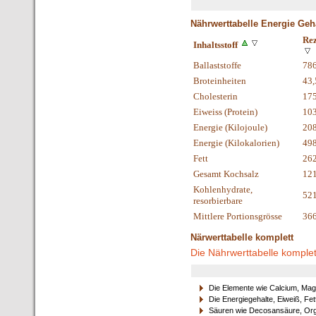
Nährwerttabelle Energie Geh
Rez
Inhaltsstoff
Ballaststoffe
78
Broteinheiten
43,
Cholesterin
17
Eiweiss (Protein)
10
Energie (Kilojoule)
20
Energie (Kilokalorien)
49
Fett
26
Gesamt Kochsalz
121
Kohlenhydrate,
52
resorbierbare
Mittlere Portionsgrösse
36
Närwerttabelle komplett
Die Nährwerttabelle komplet
Die Elemente wie Calcium, Mag
Die Energiegehalte, Eiweiß, Fet
Säuren wie Decosansäure, Orga