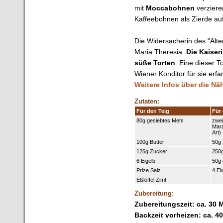
mit
Moccabohnen
verzieren
Kaffeebohnen als Zierde auf
Die Widersacherin des "Alten
Maria Theresia.
Die Kaiser
süße Torten
. Eine dieser To
Wiener Konditor für sie erfa
Weitere Infos über die Näh
Zutaten:
Für den Teig
Für 
80g gesiebtes Mehl
zwei
Mara
Art)
100g Butter
50g
125g Zucker
250g
6 Eigelb
50g 
Prize Salz
4 Ei
Eßlöffel Zimt
Zubereitung:
Zubereitungszeit: ca. 30 
Backzeit vorheizen: ca. 4