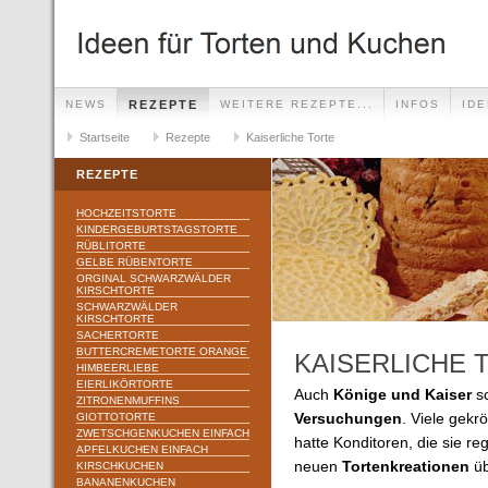
NEWS
REZEPTE
WEITERE REZEPTE...
INFOS
ID
Startseite
Rezepte
Kaiserliche Torte
REZEPTE
HOCHZEITSTORTE
KINDERGEBURTSTAGSTORTE
RÜBLITORTE
GELBE RÜBENTORTE
ORGINAL SCHWARZWÄLDER
KIRSCHTORTE
SCHWARZWÄLDER
KIRSCHTORTE
SACHERTORTE
BUTTERCREMETORTE ORANGE
KAISERLICHE 
HIMBEERLIEBE
EIERLIKÖRTORTE
Auch
Könige und Kaiser
s
ZITRONENMUFFINS
GIOTTOTORTE
Versuchungen
. Viele gekr
ZWETSCHGENKUCHEN EINFACH
hatte Konditoren, die sie re
APFELKUCHEN EINFACH
neuen
Tortenkreationen
üb
KIRSCHKUCHEN
BANANENKUCHEN