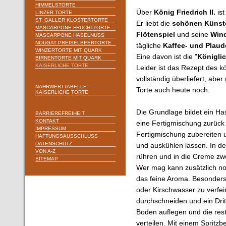
HIMMELSTORTE
Über
König Friedrich II.
ist
LINZER TORTE
ST. GALLER KLOSTERTORTE
Er liebt die
schönen Künst
MASCARPONE FRUCHTTORTE
Flötenspiel
und seine
Win
MASCARPONE HASELNUSS
NOUGAT PREISELBEERTORTE
tägliche
Kaffee- und Plau
WINZERTORTE MIT QUARK
Eine davon ist die "
Königli
BIRNENTORTE MIT QUARK
KAISERLICHE TORTE
Leider ist das Rezept des k
vollständig überliefert, aber
NÄHRWERTTABELLE
Torte auch heute noch.
KAISERLICHE TORTE
Die Grundlage bildet ein H
BARRIEREFREIHEIT
KONTAKT
eine Fertigmischung zurück gr
IMPRESSUM
Fertigmischung zubereiten 
HAFTUNGSAUSSCHLUSS
DATENSCHUTZ
und auskühlen lassen. In d
VON A-Z
rühren und in die Creme zwe
SITEMAP
Wer mag kann zusätzlich n
das feine Aroma. Besonders 
oder Kirschwasser zu verfe
durchschneiden und ein Drit
Boden auflegen und die re
verteilen. Mit einem Spritzb