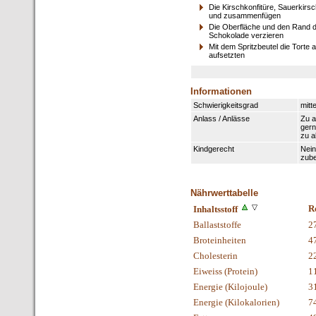
Die Kirschkonfitüre, Sauerkirs
und zusammenfügen
Die Oberfläche und den Rand d
Schokolade verzieren
Mit dem Spritzbeutel die Torte
aufsetzten
Informationen
Schwierigkeitsgrad
mitte
Anlass / Anlässe
Zu a
gern
zu a
Kindgerecht
Nein
zube
Nährwerttabelle
R
Inhaltsstoff
Ballaststoffe
2
Broteinheiten
4
Cholesterin
2
Eiweiss (Protein)
1
Energie (Kilojoule)
3
Energie (Kilokalorien)
7