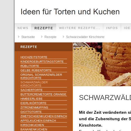
NEWS
REZEPTE
WEITERE REZEPTE...
INFOS
ID
Startseite
Rezepte
Schwarzwälder Kirschtorte
REZEPTE
HOCHZEITSTORTE
KINDERGEBURTSTAGSTORTE
RÜBLITORTE
GELBE RÜBENTORTE
ORGINAL SCHWARZWÄLDER
KIRSCHTORTE
SCHWARZWÄLDER
KIRSCHTORTE
SACHERTORTE
BUTTERCREMETORTE ORANGE
SCHWARZWÄLD
HIMBEERLIEBE
EIERLIKÖRTORTE
ZITRONENMUFFINS
GIOTTOTORTE
Mit der Zeit veränderten s
ZWETSCHGENKUCHEN EINFACH
und die Zubereitung der 
APFELKUCHEN EINFACH
Kirschtorte.
KIRSCHKUCHEN
BANANENKUCHEN