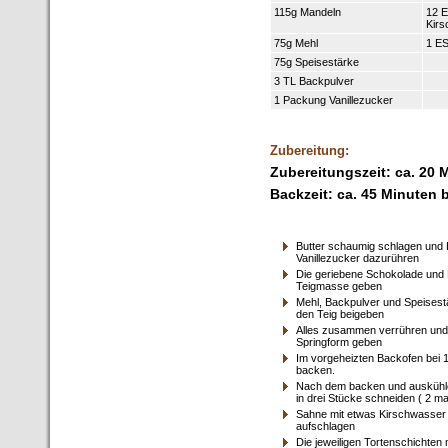
115g Mandeln
12 
Kir
75g Mehl
1 ES
75g Speisestärke
3 TL Backpulver
1 Packung Vanillezucker
Zubereitung:
Zubereitungszeit: ca. 20 
Backzeit: ca. 45 Minuten 
Butter schaumig schlagen und 
Vanillezucker dazurühren
Die geriebene Schokolade und 
Teigmasse geben
Mehl, Backpulver und Speises
den Teig beigeben
Alles zusammen verrühren und i
Springform geben
Im vorgeheizten Backofen bei 
backen.
Nach dem backen und auskühle
in drei Stücke schneiden ( 2 m
Sahne mit etwas Kirschwasser 
aufschlagen
Die jeweiligen Tortenschichten