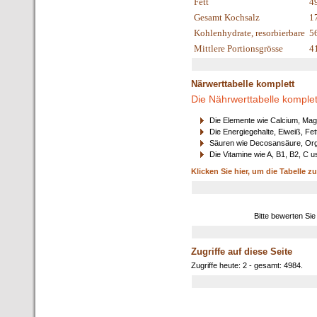
Fett
4
Gesamt Kochsalz
1
Kohlenhydrate, resorbierbare
5
Mittlere Portionsgrösse
4
Närwerttabelle komplett
Die Nährwerttabelle komplet
Die Elemente wie Calcium, Mag
Die Energiegehalte, Eiweiß, Fet
Säuren wie Decosansäure, Orga
Die Vitamine wie A, B1, B2, C u
Klicken Sie hier, um die Tabelle z
Bitte bewerten Sie
Zugriffe auf diese Seite
Zugriffe heute: 2 - gesamt: 4984.