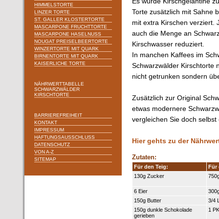
Es wurde Kirschgelantine zu
HIMMELSTORTE
Torte zusätzlich mit Sahne 
LINZER TORTE
ST. GALLER KLOSTERTORTE
mit extra Kirschen verziert
MASCARPONE FRUCHTTORTE
auch die Menge an Schwar
MASCARPONE HASELNUSS
NOUGAT PREISELBEERTORTE
Kirschwasser reduziert.
WINZERTORTE MIT QUARK
In manchen Kaffees im Schw
BIRNENTORTE MIT QUARK
KAISERLICHE TORTE
Schwarzwälder Kirschtorte n
nicht getrunken sondern übe
NÄHRWERTTABELLE
SCHWARZWÄLDER
KIRSCHTORTE
Zusätzlich zur Original Schw
etwas modernere Schwarzwä
BARRIEREFREIHEIT
vergleichen Sie doch selbst
KONTAKT
IMPRESSUM
HAFTUNGSAUSSCHLUSS
Hier gehts zu der Nährwer
DATENSCHUTZ
VON A-Z
Zutaten:
SITEMAP
Für den Teig:
Für
130g Zucker
750g
6 Eier
300g
150g Butter
3/4 
150g dunkle Schokolade
1 PK
gerieben